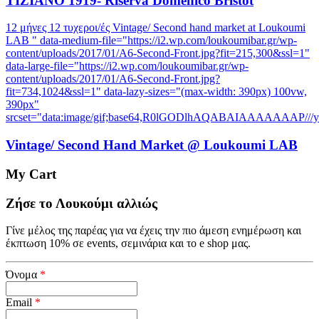
TIZIANO 1919- Riserva Domenico Bristot
12 μήνες 12 τυχεροι/ές Vintage/ Second hand market at Loukoumi
LAB " data-medium-file="https://i2.wp.com/loukoumibar.gr/wp-
content/uploads/2017/01/A6-Second-Front.jpg?fit=215,300&ssl=1"
data-large-file="https://i2.wp.com/loukoumibar.gr/wp-
content/uploads/2017/01/A6-Second-Front.jpg?
fit=734,1024&ssl=1" data-lazy-sizes="(max-width: 390px) 100vw,
390px"
srcset="data:image/gif;base64,R0lGODlhAQABAIAAAAA
Vintage/ Second Hand Market @ Loukoumi LAB
My Cart
Ζήσε το Λουκούμι αλλιώς
Γίνε μέλος της παρέας για να έχεις την πιο άμεση ενημέρωση και
έκπτωση 10% σε events, σεμινάρια και το e shop μας.
Όνομα
*
Email
*