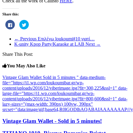
Check all the work of Callisto
HERE
.
Share this:
Click
Click
to
to
share
share
on
on
Facebook
Twitter
← Previous
Επιλέγω loukoumi#10 γιατί…
(Opens
(Opens
K-unity Kpop Party/Karaoke at LAB
Next →
in
in
new
new
window)
window)
Share This Post:
You May Also Like
Vintage Glam Wallet Sold in 5 minutes " data-medium-
file="https://i1.wp.com/loukoumibar.gr/wp-
content/uploads/2016/12/viberimage.jpg?fit=300,225&ssl=1" data-
large-file="https://i1.wp.com/loukoumibar.gr/wp-
content/uploads/2016/12/viberimage.jpg?fit=800,600&ssl=1" data-
lazy-sizes="(max-width: 390px) 100vw, 390px"
srcset="data:image/gif;base64,R0lGODlhAQABAIAAAAA
Vintage Glam Wallet - Sold in 5 minutes!