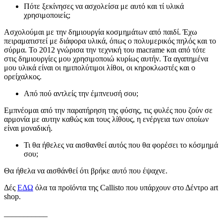
Πότε ξεκίνησες να ασχολείσα με αυτό και τί υλικά
χρησιμοποιείς;
Ασχολούμαι με την δημιουργία κοσμημάτων από παιδί. Έχω
πειραματιστεί με διάφορα υλικά, όπως ο πολυμερικός πηλός και το
σύρμα. Το 2012 γνώρισα την τεχνική του macrame και από τότε
στις δημιουργίες μου χρησιμοποιώ κυρίως αυτήν. Τα αγαπημένα
μου υλικά είναι οι ημιπολύτιμοι λίθοι, οι κηροκλωστές και ο
ορείχαλκος.
Από πού αντλείς την έμπνευσή σου;
Εμπνέομαι από την παρατήρηση της φύσης, τις φυλές που ζούν σε
αρμονία με αυτην καθώς και τους λίθους, η ενέργεια των οποίων
είναι μοναδική.
Τι θα ήθελες να αισθανθεί αυτός που θα φορέσει το κόσμημά
σου;
Θα ήθελα να αισθάνθεί ότι βρήκε αυτό που έψαχνε.
Δές
ΕΔΩ
όλα τα προϊόντα της Callisto που υπάρχουν στο Δέντρο art
shop.
___________