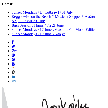
Latest:
Sunset Mondays / Dj Cutbrawl / 01 July
Reggaewise on the Beach * Mexican Stepper * Α πλαζ
Αλίμου * Sat 29 June
Bass Session / Harris / Fri 21 June
Sunset Mondays \ 17 June \ Vlastur \ Full Moon Edition
Sunset Mondays \ 10 June \ Kaleya
Loukoumi
Bar