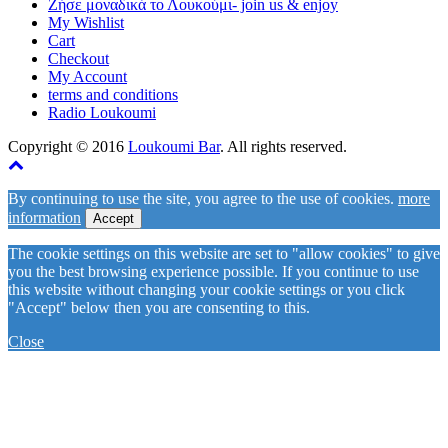
Ζήσε μοναδικά το Λουκούμι- join us & enjoy
My Wishlist
Cart
Checkout
My Account
terms and conditions
Radio Loukoumi
Copyright © 2016
Loukoumi Bar
. All rights reserved.
By continuing to use the site, you agree to the use of cookies.
more
information
Accept
The cookie settings on this website are set to "allow cookies" to give
you the best browsing experience possible. If you continue to use
this website without changing your cookie settings or you click
"Accept" below then you are consenting to this.
Close