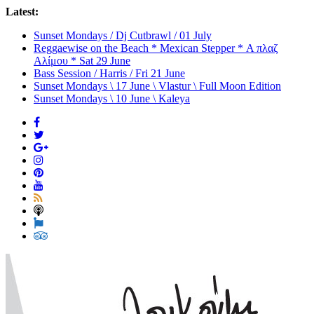
Latest:
Sunset Mondays / Dj Cutbrawl / 01 July
Reggaewise on the Beach * Mexican Stepper * Α πλαζ
Αλίμου * Sat 29 June
Bass Session / Harris / Fri 21 June
Sunset Mondays \ 17 June \ Vlastur \ Full Moon Edition
Sunset Mondays \ 10 June \ Kaleya
Loukoumi
Bar