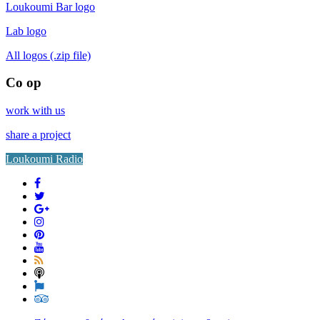
Loukoumi Bar logo
Lab logo
All logos (.zip file)
Co op
work with us
share a project
Loukoumi Radio