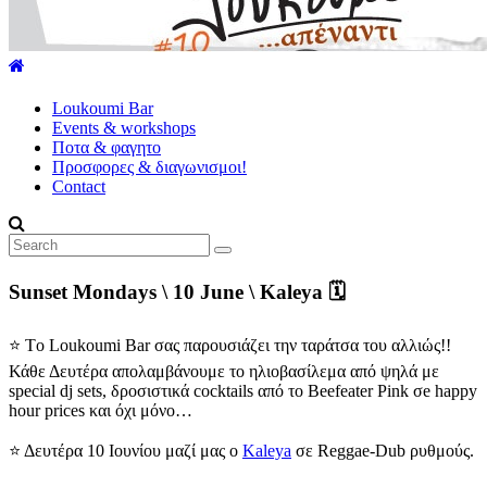
explore
our
world
Loukoumi Bar
Events & workshops
Ποτα & φαγητο
Προσφορες & διαγωνισμοι!
Contact
Sunset Mondays \ 10 June \ Kaleya 🗓
⭐️ Tο Loukoumi Bar σας παρουσιάζει την ταράτσα του αλλιώς!!
Κάθε Δευτέρα απολαμβάνουμε το ηλιοβασίλεμα από ψηλά με
special dj sets, δροσιστικά cocktails από το Beefeater Pink σe happy
hour prices και όχι μόνο…
⭐️ Δευτέρα 10 Ιουνίου μαζί μας ο
Kaleya
σε Reggae-Dub ρυθμούς.