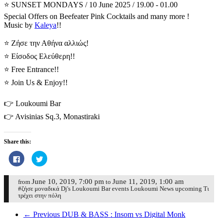
⭐️ SUNSET MONDAYS / 10 June 2025 / 19.00 - 01.00
Special Offers on Beefeater Pink Cocktails and many more !
Music by
Kaleya
!!
⭐️ Ζήσε την Αθήνα αλλιώς!
⭐️ Eίσοδος Eλεύθερη!!
⭐️ Free Entrance!!
⭐️ Join Us & Enjoy!!
👉 Loukoumi Bar
👉 Avisinias Sq.3, Monastiraki
Share this:
Click
Click
to
to
share
share
on
on
Facebook
Twitter
June 10, 2019, 7:00 pm
June 11, 2019, 1:00 am
from
to
(Opens
(Opens
#ζήσε μοναδικά Dj's Loukoumi Bar events Loukoumi News upcoming Τι
in
in
τρέχει στην πόλη
new
new
window)
window)
← Previous
DUB & BASS : Insom vs Digital Monk