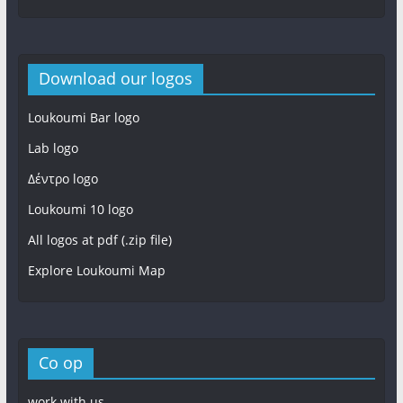
Download our logos
Loukoumi Bar logo
Lab logo
Δέντρο logo
Loukoumi 10 logo
All logos at pdf (.zip file)
Explore Loukoumi Map
Co op
work with us