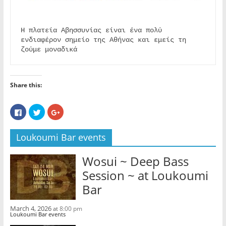
Η πλατεία Αβησσυνίας είναι ένα πολύ 
ενδιαφέρον σημείο της Αθήνας και εμείς τη 
ζούμε μοναδικά
Share this:
C
C
C
l
l
l
i
i
i
c
c
c
k
k
k
Loukoumi Bar events
t
t
t
o
o
o
s
s
s
Wosui ~ Deep Bass
h
h
h
a
a
a
r
r
r
Session ~ at Loukoumi
e
e
e
o
o
o
Bar
n
n
n
F
T
G
a
w
o
c
i
o
March 4, 2026
8:00 pm
at
e
t
g
Loukoumi Bar events
b
t
l
o
e
e