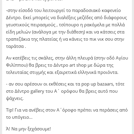
-στην είσοδό του λειτουργεί το παραδοσιακό καφενείο
Δέντρο. Εκεί μπορείς να διαλέξεις μεζέδες από διάφορους
γευστικούς πειρασμούς , τσίπουρο η ρακόμελα με πολλά
είδη μελιών (ανάλογα με την διάθεση) και να κάτσεις στα
τραπεζάκια της πλατείας ή να κάνεις το πικ νικ σου στην
ταράτσα .
Αν κατέβεις τις σκάλες, στην άλλη πλευρά (στην οδό Αγίου
Φιλίππου) θα βρεις το Δέντρο art shop με δώρα της
τελευταίας στιγμής και εξαιρετικά ελληνικά προιόντα.
- αν σου αρέσουν οι εκθέσεις και τα pop up bazaars, τότε
στο Δέντρο gallery του Α΄ ορόφου θα βρεις αυτό που
ψάχνεις.
Tip! Για να ανέβεις στον Α΄όροφο πρέπει να περάσεις από
το υπόγειο…
Ά! Να μην ξεχάσουμε!