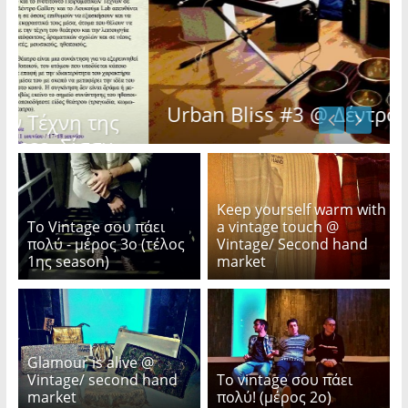
Urban Bliss #3 @ Δέντρο
Keep yourself warm with
Το Vintage σου πάει
a vintage touch @
πολύ - μέρος 3ο (τέλος
Vintage/ Second hand
1ης season)
market
Glamour is alive @
Vintage/ second hand
Το vintage σου πάει
market
πολύ! (μέρος 2ο)