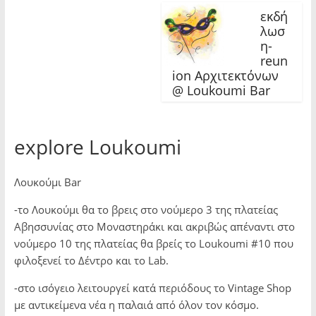
o
r
+
k
(
(
εκδή
(
O
O
O
p
p
λωσ
p
e
e
η-
e
n
n
n
s
s
reun
s
i
i
i
n
n
ion Αρχιτεκτόνων
n
n
n
n
e
e
@ Loukoumi Bar
e
w
w
w
w
w
w
i
i
i
n
n
n
d
d
d
o
o
explore Loukoumi
o
w
w
w
)
)
)
Λουκούμι Bar
-το Λουκούμι θα το βρεις στο νούμερο 3 της πλατείας
Αβησσυνίας στο Μοναστηράκι και ακριβώς απέναντι στο
νούμερο 10 της πλατείας θα βρείς το Loukoumi #10 που
φιλοξενεί το Δέντρο και το Lab.
-στο ισόγειο λειτουργεί κατά περιόδους το Vintage Shop
με αντικείμενα νέα η παλαιά από όλον τον κόσμο.