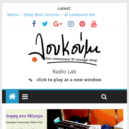
Latest:
Wosui ~ Deep Bass Session ~ at Loukoumi Bar
Πρώτο Εργαστήριο στην Τέχνη της Υποκριτικής | Μaster
Class. Σίσσυ Δουτσίου: Η Συγκίνηση στο Θέατρο
Story 26 - Χρήστος
Urban Bliss #3 @ Δέντρο
Jump , Jive & Shout * Rock ‘n’ Roll & Swing Party at Loukoumi
Bar
Radio Lab
click to play at a new window