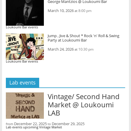
George Mantzios @ Loukoumi Bar
o
r
+
k
(
(
(
O
O
March 10, 2026
8:00 pm
at
O
p
p
p
e
e
e
n
n
n
s
s
s
i
i
Loukoumi Bar events
i
n
n
n
n
n
Jump , Jive & Shout * Rock 'n' Roll & Swing
n
e
e
Party at Loukoumi Bar
e
w
w
w
w
w
w
i
i
March 24, 2026
10:30 pm
at
i
n
n
n
d
d
d
o
o
Loukoumi Bar events
o
w
w
w
)
)
)
Lab events
Vintage/ Second Hand
Market @ Loukoumi
LAB
December 22, 2025
December 29, 2025
from
to
Lab events upcoming Vintage Market