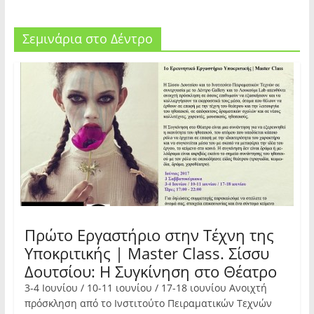
i
n
n
n
d
d
d
o
o
o
w
w
Σεμινάρια στο Δέντρο
w
)
)
)
Πρώτο Εργαστήριο στην Τέχνη της
Υποκριτικής | Μaster Class. Σίσσυ
Δουτσίου: Η Συγκίνηση στο Θέατρο
3-4 Ιουνίου / 10-11 ιουνίου / 17-18 ιουνίου Ανοιχτή
πρόσκληση από τo Ινστιτούτο Πειραματικών Τεχνών