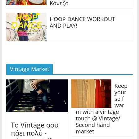
n
n
n
Κάντζο
n
e
e
e
w
w
w
w
w
w
i
i
HOOP DANCE WORKOUT
i
n
n
n
d
d
AND PLAY!
d
o
o
o
w
w
w
)
)
)
Vintage Market
Keep
your
self
war
m with a vintage
touch @ Vintage/
Το Vintage σου
Second hand
market
πάει πολύ -