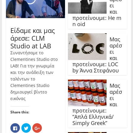
c
i
o
ει
e
t
g
b
t
l
και
o
e
e
o
r
+
προτείνουμε: He m
k
(
(
(
O
O
n oid
O
p
p
Είδαμε και μας
p
e
e
e
n
n
άρεσε: CLM
n
s
s
Μας
s
i
i
Studio at LAB
i
n
n
αρέσ
n
n
n
ει
n
e
e
Συναντήσαμε το
e
w
w
και
w
w
w
Clementines Studio στο
w
i
i
προτείνουμε: LOC
LAB! Για την γνωριμία
i
n
n
n
d
d
by Άννα Στεφάνου
και την ανάδειξη των
d
o
o
o
w
w
ταλέντων το
w
)
)
)
Μας
Clementines Studio
αρέσ
δημιουργεί βίντεο
ει
εικόνας
και
προτείνουμε:
Share this:
“Απλά Ελληνικά/
Simply Greek”
C
C
C
l
l
l