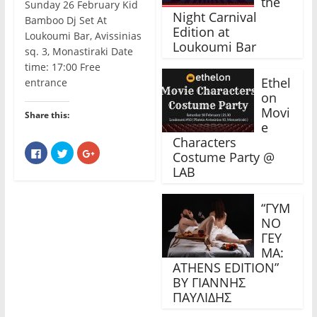
the
Sunday 26 February Kid
Night Carnival
Bamboo Dj Set At
Edition at
Loukoumi Bar, Avissinias
Loukoumi Bar
sq. 3, Monastiraki Date
time: 17:00 Free
Ethel
entrance
on
Movi
Share this:
e
Characters
C
C
C
Costume Party @
l
l
l
i
i
i
LAB
c
c
c
k
k
k
t
t
t
o
o
o
“ΓΥΜ
s
s
s
h
h
h
ΝΟ
a
a
a
r
r
r
ΓΕΥ
e
e
e
ΜΑ:
o
o
o
n
n
n
ATHENS EDITION”
F
T
G
a
w
o
BY ΓΙΑΝΝΗΣ
c
i
o
e
t
g
ΠΑΥΛΙΔΗΣ
b
t
l
o
e
e