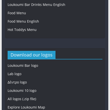
Loukoumi Bar Drinks Menu English
Food Menu
Loukoumi bar
Food Menu English
Hot Toddys Menu
Download our logos
Loukoumi Bar logo
Lab logo
Δέντρο logo
Loukoumi 10 logo
All logos (.zip file)
Explore Loukoumi Map