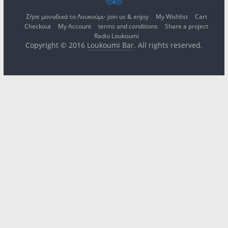
Ζήσε μοναδικά το Λουκούμι- join us & enjoy
My Wishlist
Cart
Checkout
My Account
terms and conditions
Share a project
Radio Loukoumi
Copyright © 2016
Loukoumi Bar
. All rights reserved.