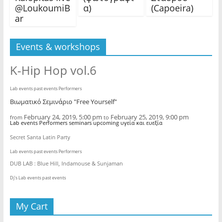
@LoukoumiB
α)
(Capoeira)
ar
Events & workshops
K-Hip Hop vol.6
Lab events past events Performers
Βιωματικό Σεμινάριο "Free Yourself"
February 24, 2019, 5:00 pm
February 25, 2019, 9:00 pm
from
to
Lab events Performers seminars upcoming υγεία και ευεξία
Secret Santa Latin Party
Lab events past events Performers
DUB LAB : Blue Hill, Indamouse & Sunjaman
Dj's Lab events past events
My Cart