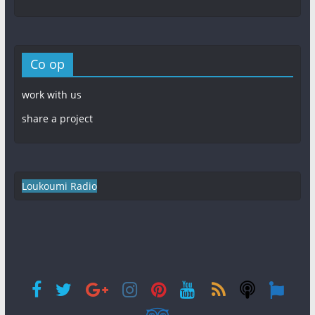
Co op
work with us
share a project
Loukoumi Radio