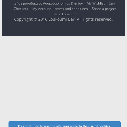
Ζήσε μοναδικά το Λουκούμι- join us & enjoy
My Wishlist
Cart
Checkout
My Account
terms and conditions
Share a project
Radio Loukoumi
Copyright © 2016
Loukoumi Bar
. All rights reserved.
By continuing to use the site, you agree to the use of cookies.