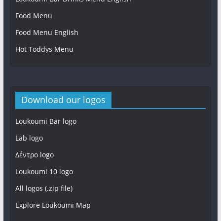
Food Menu
Loukoumi bar
Food Menu English
Hot Toddys Menu
Download our logos
Loukoumi Bar logo
Lab logo
Δέντρο logo
Loukoumi 10 logo
All logos (.zip file)
Explore Loukoumi Map