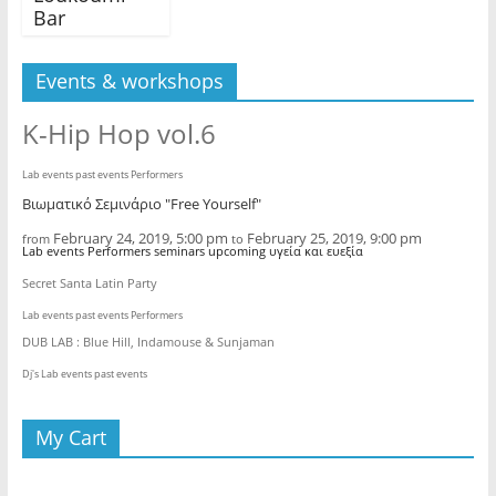
Bar
Events & workshops
K-Hip Hop vol.6
Lab events past events Performers
Βιωματικό Σεμινάριο "Free Yourself"
February 24, 2019, 5:00 pm
February 25, 2019, 9:00 pm
from
to
Lab events Performers seminars upcoming υγεία και ευεξία
Secret Santa Latin Party
Lab events past events Performers
DUB LAB : Blue Hill, Indamouse & Sunjaman
Dj's Lab events past events
My Cart