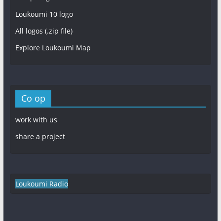
Loukoumi 10 logo
All logos (.zip file)
Explore Loukoumi Map
Co op
work with us
share a project
Loukoumi Radio