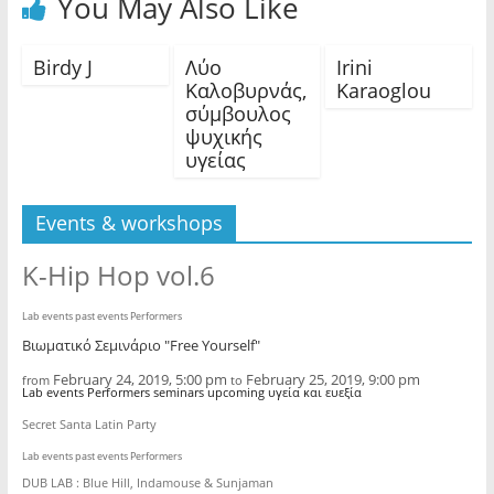
You May Also Like
Birdy J
Λύο
Irini
Καλοβυρνάς,
Karaoglou
σύμβουλος
ψυχικής
υγείας
Events & workshops
K-Hip Hop vol.6
Lab events past events Performers
Βιωματικό Σεμινάριο "Free Yourself"
February 24, 2019, 5:00 pm
February 25, 2019, 9:00 pm
from
to
Lab events Performers seminars upcoming υγεία και ευεξία
Secret Santa Latin Party
Lab events past events Performers
DUB LAB : Blue Hill, Indamouse & Sunjaman