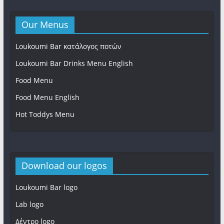
Our Menus
Loukoumi Bar κατάλογος ποτών
Loukoumi Bar Drinks Menu English
Food Menu
Loukoumi bar
Food Menu English
Hot Toddys Menu
Download our logos
Loukoumi Bar logo
Lab logo
Δέντρο logo