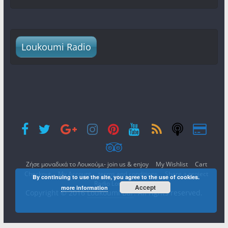
Loukoumi Radio
Ζήσε μοναδικά το Λουκούμι- join us & enjoy
My Wishlist
Cart
Checkout
My Account
terms and conditions
Share a project
By continuing to use the site, you agree to the use of cookies.
Radio Loukoumi
Accept
more information
Copyright © 2016
Loukoumi Bar
. All rights reserved.