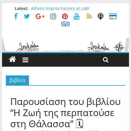
Latest:
Athens Improv Factory at LAB!
Επιλέγω loukoumi#10 γιατί…
Loukoumi News : Απρίλιος
EXOPASXA II at LAB.
FULL MOON NIGHT RITUAL at Loukoumi bar
βιβλίο
Παρουσίαση του βιβλίου
“Η Ζωή της περπατούσε
στη Θάλασσα” 🗓