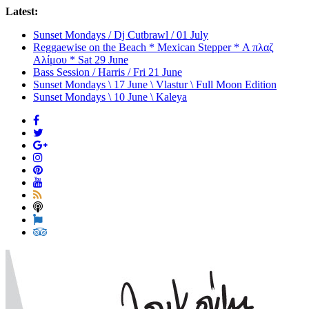
Latest:
Sunset Mondays / Dj Cutbrawl / 01 July
Reggaewise on the Beach * Mexican Stepper * Α πλαζ
Αλίμου * Sat 29 June
Bass Session / Harris / Fri 21 June
Sunset Mondays \ 17 June \ Vlastur \ Full Moon Edition
Sunset Mondays \ 10 June \ Kaleya
Loukoumi
Bar