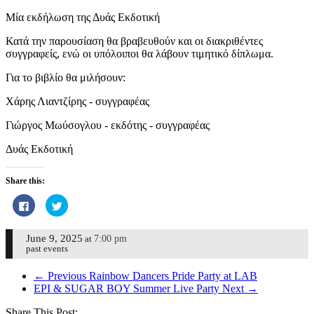
Μία εκδήλωση της Δυάς Εκδοτική
Κατά την παρουσίαση θα βραβευθούν και οι διακριθέντες
συγγραφείς, ενώ οι υπόλοιποι θα λάβουν τιμητικό δίπλωμα.
Για το βιβλίο θα μιλήσουν:
Χάρης Λιαντζίρης - συγγραφέας
Γιώργος Μωύσογλου - εκδότης - συγγραφέας
Δυάς Εκδοτική
Share this:
Click
Click
to
to
share
share
on
on
Facebook
Twitter
June 9, 2025
7:00 pm
at
(Opens
(Opens
past events
in
in
new
new
window)
window)
← Previous
Rainbow Dancers Pride Party at LAB
EPI & SUGAR BOY Summer Live Party
Next →
Share This Post: