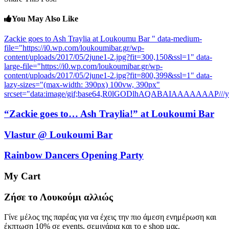
You May Also Like
Zackie goes to Ash Traylia at Loukoumu Bar " data-medium-
file="https://i0.wp.com/loukoumibar.gr/wp-
content/uploads/2017/05/2june1-2.jpg?fit=300,150&ssl=1" data-
large-file="https://i0.wp.com/loukoumibar.gr/wp-
content/uploads/2017/05/2june1-2.jpg?fit=800,399&ssl=1" data-
lazy-sizes="(max-width: 390px) 100vw, 390px"
srcset="data:image/gif;base64,R0lGODlhAQABAIAAAAA
“Zackie goes to… Ash Traylia!” at Loukoumi Bar
Vlastur @ Loukoumi Bar
Rainbow Dancers Opening Party
My Cart
Ζήσε το Λουκούμι αλλιώς
Γίνε μέλος της παρέας για να έχεις την πιο άμεση ενημέρωση και
έκπτωση 10% σε events, σεμινάρια και το e shop μας.