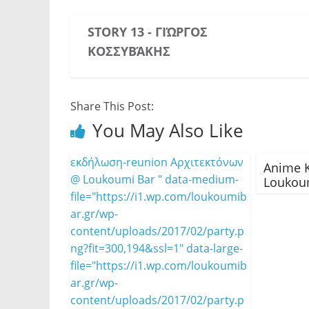
STORY 13 - ΓΙΏΡΓΟΣ
ΚΟΣΣΥΒΆΚΗΣ
Share This Post:
You May Also Like
εκδήλωση-reunion Αρχιτεκτόνων
Anime K
@ Loukoumi Bar " data-medium-
Loukou
file="https://i1.wp.com/loukoumib
ar.gr/wp-
content/uploads/2017/02/party.p
ng?fit=300,194&ssl=1" data-large-
file="https://i1.wp.com/loukoumib
ar.gr/wp-
content/uploads/2017/02/party.p