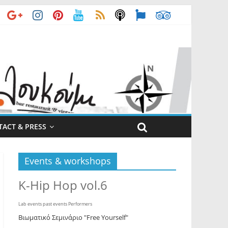
ACT & PRESS
Events & workshops
K-Hip Hop vol.6
Lab events past events Performers
Βιωματικό Σεμινάριο "Free Yourself"