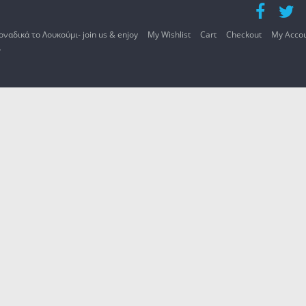
οναδικά το Λουκούμι- join us & enjoy
My Wishlist
Cart
Checkout
My Acco
.