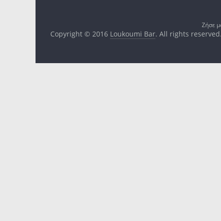
Ζήσε μ
Copyright © 2016
Loukoumi Bar
. All rights reserved
Loukoumi bar