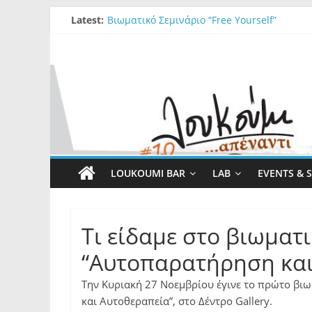
Latest:
Βιωματικό Σεμινάριο “Free Yourself”
FORESTER/aT Loukoumi Bar
Ρωτήσαμε την Ελένη ….
Ρωτήσαμε τον Νίκο…
Irish Special Deal
LOUKOUMI BAR
LAB
EVENTS & 
Τι είδαμε στο βιωματ
“Αυτοπαρατήρηση και 
Την Κυριακή 27 Νοεμβρίου έγινε το πρώτο βι
και Αυτοθεραπεία”, στο Δέντρο Gallery.