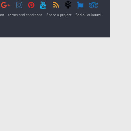
unt
terms and conditions
Share a project
Radio Loukoumi