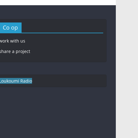
Co op
work with us
share a project
Loukoumi Radio