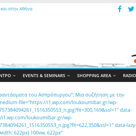
 και στην Αθήνα
- Αιθρία Αθέατος
ΕΝΤΡΟ
EVENTS & SEMINARS
SHOPPING AREA
RADI
α φαντάσματα του Ασπρόπυργου”; Μια συζήτηση με την
edium-file="https://i1.wp.com/loukoumibar.gr/wp-
57384094261_1516350553_n.jpg?fit=300,169&ssl=1" data-
s://i1.wp.com/loukoumibar.gr/wp-
384094261_1516350553_n.jpg?fit=622,350&ssl=1" data-lazy
width: 622px) 100vw, 622px"