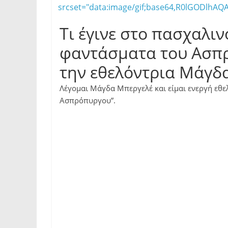
srcset="data:image/gif;base64,R0lGODlh
Τι έγινε στο πασχαλιν
φαντάσματα του Ασπρ
την εθελόντρια Μάγδ
Λέγομαι Μάγδα Μπεργελέ και είμαι ενεργή εθε
Ασπρόπυργου”.