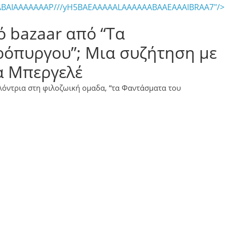
AQABAIAAAAAAAP///yH5BAEAAAAALAAAAAABAAEAAAIBRAA7"/>
ό bazaar από “Τα
όπυργου”; Μια συζήτηση με
α Μπεργελέ
λόντρια στη φιλοζωική ομαδα, “τα Φαντάσματα του