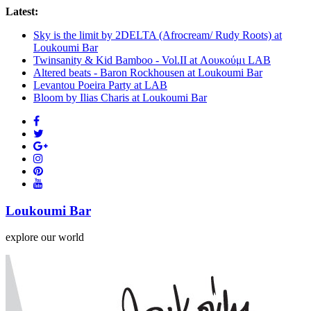
Latest:
Sky is the limit by 2DELTA (Afrocream/ Rudy Roots) at
Loukoumi Bar
Twinsanity & Kid Bamboo - Vol.II at Λουκούμι LAB
Altered beats - Baron Rockhousen at Loukoumi Bar
Levantou Poeira Party at LAB
Bloom by Ilias Charis at Loukoumi Bar
Loukoumi Bar
explore our world