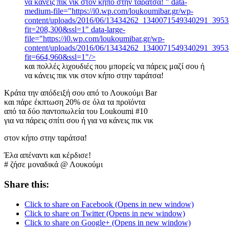
να κάνεις πικ νικ στον κήπο στην ταράτσα! " data-
medium-file="https://i0.wp.com/loukoumibar.gr/wp-
content/uploads/2016/06/13434262_1340071549340291_3953
fit=208,300&ssl=1" data-large-
file="https://i0.wp.com/loukoumibar.gr/wp-
content/uploads/2016/06/13434262_1340071549340291_3953
fit=664,960&ssl=1"/>
και πολλές λιχουδιές που μπορείς να πάρεις μαζί σου ή
να κάνεις πικ νικ στον κήπο στην ταράτσα!
Κράτα την απόδειξή σου από το Λουκούμι Bar
και πάρε έκπτωση 20% σε όλα τα προϊόντα
από τα δύο παντοπωλεία του Loukoumi #10
για να πάρεις σπίτι σου ή για να κάνεις πικ νικ
στον κήπο στην ταράτσα!
Έλα απέναντι και κέρδισε!
# ζήσε μοναδικά @ Λουκούμι
Share this:
Click to share on Facebook (Opens in new window)
Click to share on Twitter (Opens in new window)
Click to share on Google+ (Opens in new window)