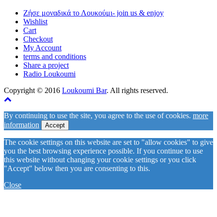
Ζήσε μοναδικά το Λουκούμι- join us & enjoy
Wishlist
Cart
Checkout
My Account
terms and conditions
Share a project
Radio Loukoumi
Copyright © 2016
Loukoumi Bar
. All rights reserved.
By continuing to use the site, you agree to the use of cookies.
more
information
Accept
The cookie settings on this website are set to "allow cookies" to give
you the best browsing experience possible. If you continue to use
this website without changing your cookie settings or you click
"Accept" below then you are consenting to this.
Close