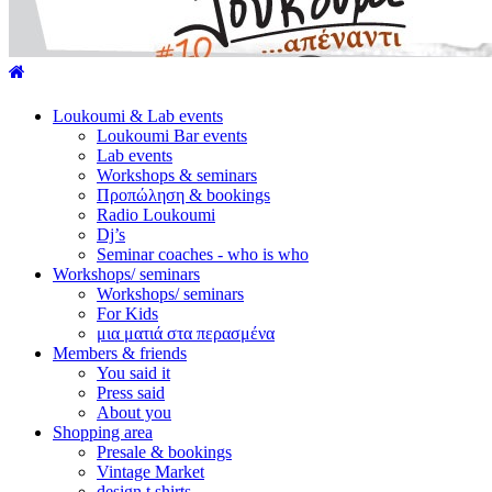
Loukoumi & Lab events
Loukoumi Bar events
Lab events
Workshops & seminars
Προπώληση & bookings
Radio Loukoumi
Dj’s
Seminar coaches - who is who
Workshops/ seminars
Workshops/ seminars
For Kids
μια ματιά στα περασμένα
Members & friends
You said it
Press said
About you
Shopping area
Presale & bookings
Vintage Market
design t shirts