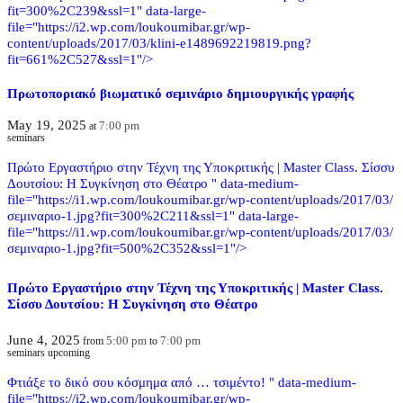
fit=300%2C239&ssl=1" data-large-
file="https://i2.wp.com/loukoumibar.gr/wp-
content/uploads/2017/03/klini-e1489692219819.png?
fit=661%2C527&ssl=1"/>
Πρωτοποριακό βιωματικό σεμινάριο δημιουργικής γραφής
May 19, 2025
7:00 pm
at
seminars
Πρώτο Εργαστήριο στην Τέχνη της Υποκριτικής | Μaster Class. Σίσσυ
Δουτσίου: Η Συγκίνηση στο Θέατρο " data-medium-
file="https://i1.wp.com/loukoumibar.gr/wp-content/uploads/2017/03/
σεμιναριο-1.jpg?fit=300%2C211&ssl=1" data-large-
file="https://i1.wp.com/loukoumibar.gr/wp-content/uploads/2017/03/
σεμιναριο-1.jpg?fit=500%2C352&ssl=1"/>
Πρώτο Εργαστήριο στην Τέχνη της Υποκριτικής | Μaster Class.
Σίσσυ Δουτσίου: Η Συγκίνηση στο Θέατρο
June 4, 2025
5:00 pm
7:00 pm
from
to
seminars upcoming
Φτιάξε το δικό σου κόσμημα από … τσιμέντο! " data-medium-
file="https://i2.wp.com/loukoumibar.gr/wp-