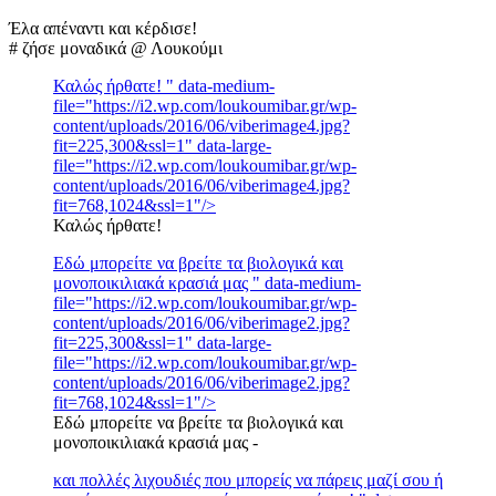
Έλα απέναντι και κέρδισε!
# ζήσε μοναδικά @ Λουκούμι
Καλώς ήρθατε! " data-medium-
file="https://i2.wp.com/loukoumibar.gr/wp-
content/uploads/2016/06/viberimage4.jpg?
fit=225,300&ssl=1" data-large-
file="https://i2.wp.com/loukoumibar.gr/wp-
content/uploads/2016/06/viberimage4.jpg?
fit=768,1024&ssl=1"/>
Καλώς ήρθατε!
Εδώ μπορείτε να βρείτε τα βιολογικά και
μονοποικιλιακά κρασιά μας " data-medium-
file="https://i2.wp.com/loukoumibar.gr/wp-
content/uploads/2016/06/viberimage2.jpg?
fit=225,300&ssl=1" data-large-
file="https://i2.wp.com/loukoumibar.gr/wp-
content/uploads/2016/06/viberimage2.jpg?
fit=768,1024&ssl=1"/>
Εδώ μπορείτε να βρείτε τα βιολογικά και
μονοποικιλιακά κρασιά μας -
και πολλές λιχουδιές που μπορείς να πάρεις μαζί σου ή