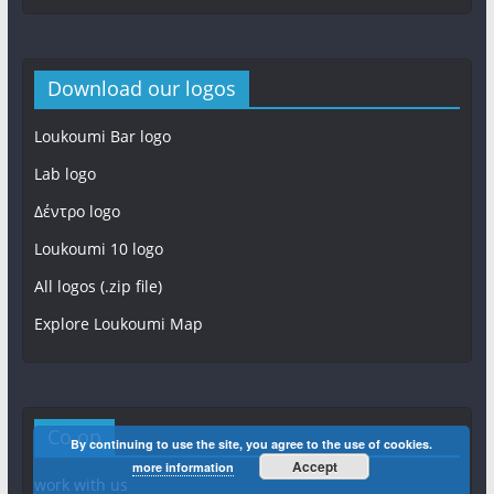
Download our logos
Loukoumi Bar logo
Lab logo
Δέντρο logo
Loukoumi 10 logo
All logos (.zip file)
Explore Loukoumi Map
Co op
By continuing to use the site, you agree to the use of cookies.
Accept
more information
work with us