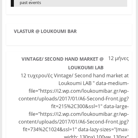
o
o
o
past events
s
s
s
h
h
h
a
a
a
r
r
r
e
e
e
o
o
o
n
n
n
F
T
VLASTUR @ LOUKOUMI BAR
G
a
w
o
c
i
o
e
t
g
b
t
l
o
e
e
o
r
+
k
(
(
12 μήνες
VINTAGE/ SECOND HAND MARKET @
(
O
O
O
p
p
LOUKOUMI LAB
p
e
e
e
n
n
n
s
12 τυχεροι/ές Vintage/ Second hand market at
s
s
i
i
i
n
Loukoumi LAB " data-medium-
n
n
n
n
n
e
file="https://i2.wp.com/loukoumibar.gr/wp-
e
e
w
w
w
w
w
content/uploads/2017/01/A6-Second-Front.jpg?
w
i
i
i
n
n
fit=215%2C300&ssl=1" data-large-
n
d
d
d
o
o
file="https://i2.wp.com/loukoumibar.gr/wp-
o
w
w
w
)
)
content/uploads/2017/01/A6-Second-Front.jpg?
)
fit=734%2C1024&ssl=1" data-lazy-sizes="(max-
width: 130px) 100vw, 130px"