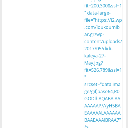
fit=200,300&ssl=1
" data-large-
file="https://i2.wp
.com/loukoumib
ar.gr/wp-
content/uploads/
2017/05/didi-
kaleya-27-
May.jpg?
fit=526,789&ssl=1
"
srcset="data:ima
ge/gif;base64,R0l
GODlhAQABAIAA
AAAAAP///yH5BA
EAAAAALAAAAAA
BAAEAAAIBRAA7"
/>