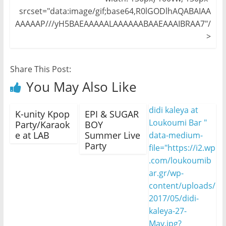
srcset="data:image/gif;base64,R0lGODlhAQABAIAA
AAAAAP///yH5BAEAAAAALAAAAAABAAEAAAIBRAA7"/
>
Share This Post:
You May Also Like
didi kaleya at
K-unity Kpop
EPI & SUGAR
Loukoumi Bar "
Party/Karaok
BOY
e at LAB
Summer Live
data-medium-
Party
file="https://i2.wp
.com/loukoumib
ar.gr/wp-
content/uploads/
2017/05/didi-
kaleya-27-
May.jpg?