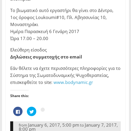
Το βιωματικό αυτό εργαστήρι θα γίνει στο Δέντρο,
1ος όροφος Loukoumi#10, Πλ. Αβησσυνίας 10,
Μοναστηράκι
Ημέρα Παρασκευή 6 Γενάρη 2017
Ώρα 17.00 – 20.00
Ελεύθερη είσοδος
Δηλώσεις συμμετοχής στο email
Εάν θέλετε να έχετε περισσότερες πληροφορίες για το
Σύστημα της Σωματοδυναμικής Ψυχοθεραπείας,
επισκεφθείτε το site:
www.bodynamic.gr
Share this:
C
C
C
l
l
l
i
i
i
c
c
c
k
k
January 6, 2017, 5:00 pm
January 7, 2017,
from
to
k
t
t
8:00 pm
t