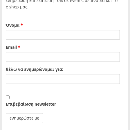
ενημέρωση και έκπτωση 10% σε events, σεμινάρια και το
e shop μας.
Όνομα
*
Email
*
θέλω να ενημερώνομαι για:
Επιβεβαίωση newsletter
LAB (Loukoumi Arts Basement) *live
events, international dj’s και