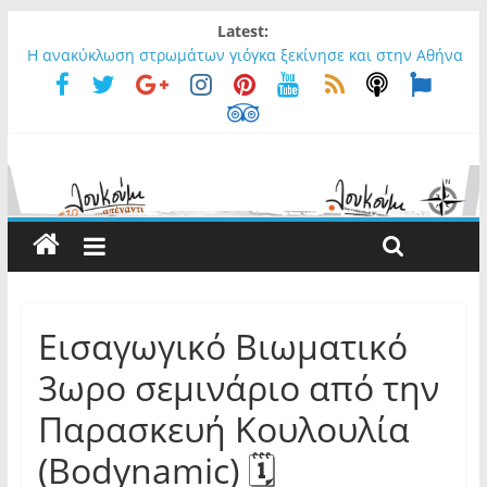
Latest:
Η ανακύκλωση στρωμάτων γιόγκα ξεκίνησε και στην Αθήνα
Παρουσίαση βιβλίου Γιώργου Λ. Αποστόλου - Αιθρία
Αθέατος
Ρωτήσαμε τον Σταύρο ….
Rainbow Latin Party
Rope Circus - The Siamese Twins Show
Εισαγωγικό Βιωματικό
3ωρο σεμινάριο από την
Παρασκευή Κουλουλία
(Bodynamic) 🗓